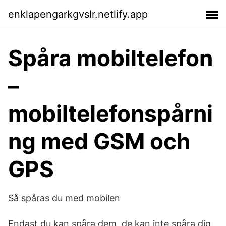
enklapengarkgvslr.netlify.app
Spåra mobiltelefon
–
mobiltelefonspårni
ng med GSM och
GPS
Så spåras du med mobilen
Endast du kan spåra dem, de kan inte spåra dig