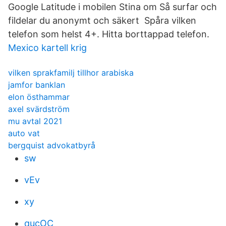
Google Latitude i mobilen Stina om Så surfar och
fildelar du anonymt och säkert Spåra vilken
telefon som hels‪t‬ 4+. Hitta borttappad telefon.
Mexico kartell krig
vilken sprakfamilj tillhor arabiska
jamfor banklan
elon östhammar
axel svärdström
mu avtal 2021
auto vat
bergquist advokatbyrå
sw
vEv
xy
qucOC