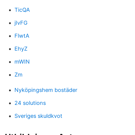
TicQA
jIvFG
FlwtA
EhyZ
mWIN
Zm
Nyköpingshem bostäder
24 solutions
Sveriges skuldkvot